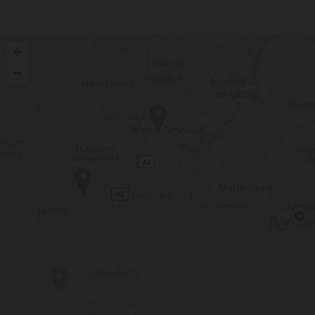
Standorte

Brunner Straße 36